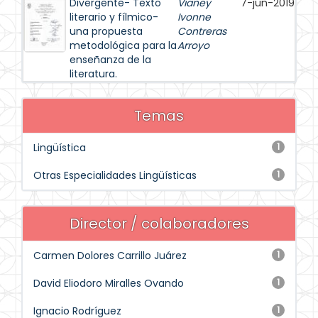
Divergente- Texto
Vianey
7-jun-2019
literario y fílmico-
Ivonne
una propuesta
Contreras
metodológica para la
Arroyo
enseñanza de la
literatura.
Temas
Lingüística
1
Otras Especialidades Lingüísticas
1
Director / colaboradores
Carmen Dolores Carrillo Juárez
1
David Eliodoro Miralles Ovando
1
Ignacio Rodríguez
1