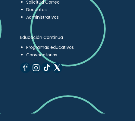
Solicitud Correo
Docentes
Administrativos
Educación Continua
Programas educativos
Convocatorias