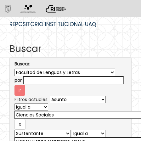
Skip
REPOSITORIO INSTITUCIONAL UAQ
navigation
Buscar
Buscar:
por
Filtros actuales: