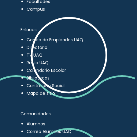
Facultades
Campus
Enlaces
Correo de Empleados UAQ
Directorio
TV UAQ
Radio UAQ
Calendario Escolar
Bibliotecas
Contraloría Social
Mapa de sitio
Comunidades
Alumnos
Correo Alumnos UAQ