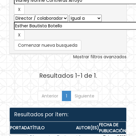
Comenzar nueva busqueda
Mostrar filtros avanzados
Resultados 1-1 de 1.
Anterior
1
Siguiente
Resultados por ítem:
FECHA DE
PORTADA
TÍTULO
AUTOR(ES)
PUBLICACIÓN