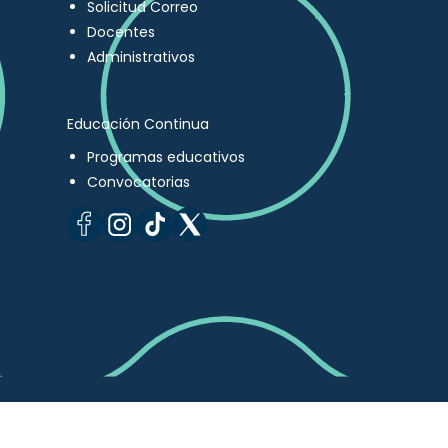
Solicitud Correo
Docentes
Administrativos
Educación Continua
Programas educativos
Convocatorias