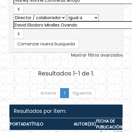
Comenzar nueva busqueda
Mostrar filtros avanzados
Resultados 1-1 de 1.
Anterior
1
Siguiente
Resultados por ítem:
FECHA DE
PORTADA
TÍTULO
AUTOR(ES)
PUBLICACIÓN