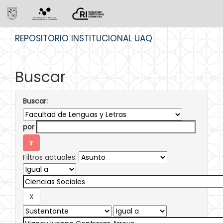
Skip
REPOSITORIO INSTITUCIONAL UAQ
navigation
Buscar
Buscar:
por
Filtros actuales: