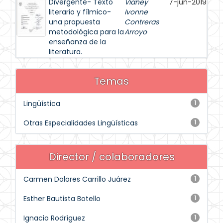
Divergente- Texto
Vianey
7-jun-2019
literario y fílmico-
Ivonne
una propuesta
Contreras
metodológica para la
Arroyo
enseñanza de la
literatura.
Temas
Lingüística
1
Otras Especialidades Lingüísticas
1
Director / colaboradores
Carmen Dolores Carrillo Juárez
1
Esther Bautista Botello
1
Ignacio Rodríguez
1