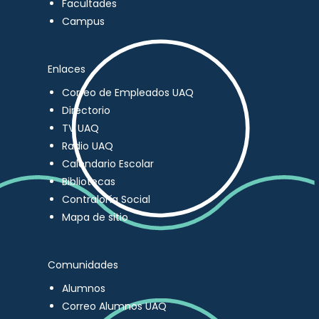
Facultades
Campus
Enlaces
Correo de Empleados UAQ
Directorio
TV UAQ
Radio UAQ
Calendario Escolar
Bibliotecas
Contraloría Social
Mapa de sitio
Comunidades
Alumnos
Correo Alumnos UAQ