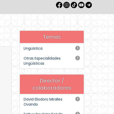
Temas
Lingüística
1
Otras Especialidades
1
Lingüísticas
Director /
colaboradores
David Eliodoro Miralles
1
Ovando
1