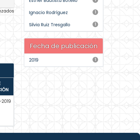
Esther Bautista Botello
anzados
Ignacio Rodríguez
1
Silvia Ruiz Tresgallo
1
Fecha de publicación
2019
1
E
CIÓN
-2019