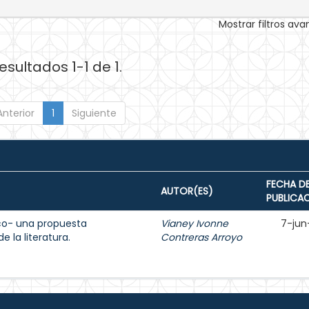
Mostrar filtros av
esultados 1-1 de 1.
Anterior
1
Siguiente
FECHA D
AUTOR(ES)
PUBLICA
ico- una propuesta
Vianey Ivonne
7-jun
 la literatura.
Contreras Arroyo