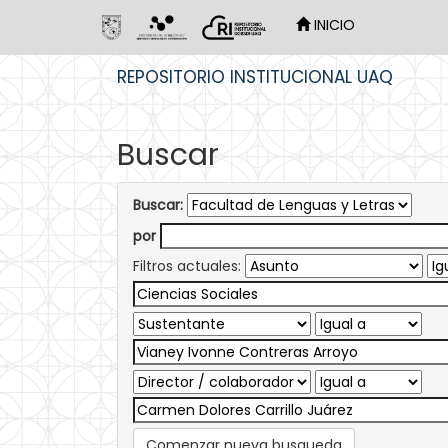
INICIO
Skip
REPOSITORIO INSTITUCIONAL UAQ
navigation
Buscar
Buscar:
por
Filtros actuales:
Comenzar nueva busqueda