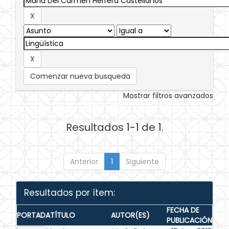
Comenzar nueva busqueda
Mostrar filtros avanzados
Resultados 1-1 de 1.
Anterior
1
Siguiente
Resultados por ítem:
FECHA DE
PORTADA
TÍTULO
AUTOR(ES)
PUBLICACIÓN