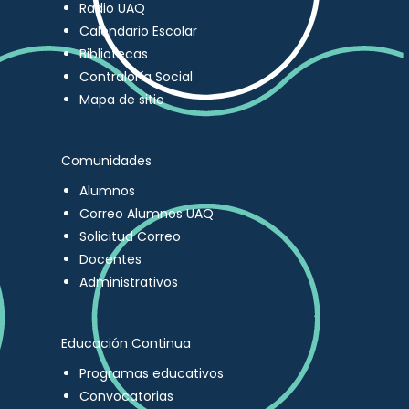
Radio UAQ
Calendario Escolar
Bibliotecas
Contraloría Social
Mapa de sitio
Comunidades
Alumnos
Correo Alumnos UAQ
Solicitud Correo
Docentes
Administrativos
Educación Continua
Programas educativos
Convocatorias