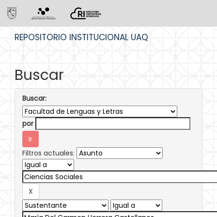
Skip
REPOSITORIO INSTITUCIONAL UAQ
navigation
Buscar
Buscar:
por
Filtros actuales: