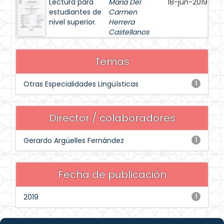
Lectura para
María Del
18-jun-2019
estudiantes de
Carmen
nivel superior.
Herrera
Castellanos
Temas
Otras Especialidades Lingüísticas
1
Director / colaboradores
Gerardo Argüelles Fernández
1
Fecha de publicación
2019
1