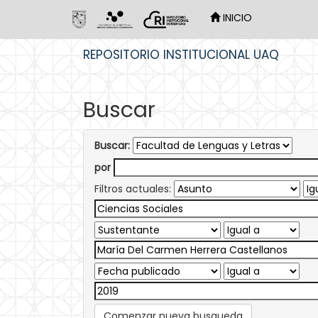
INICIO
Skip
REPOSITORIO INSTITUCIONAL UAQ
navigation
Buscar
Buscar:
por
Filtros actuales:
Comenzar nueva busqueda