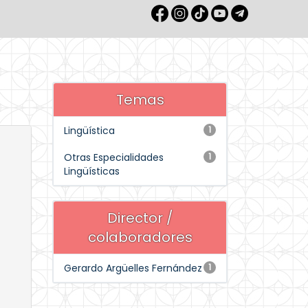
Temas
Lingüística
1
Otras Especialidades
1
Lingüísticas
Director /
colaboradores
Gerardo Argüelles Fernández
1