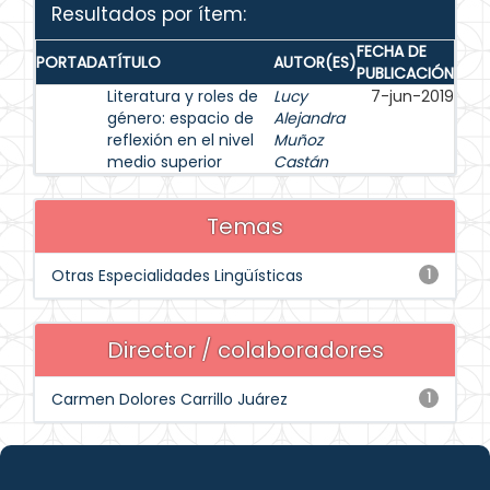
Resultados por ítem:
FECHA DE
PORTADA
TÍTULO
AUTOR(ES)
PUBLICACIÓN
Literatura y roles de
Lucy
7-jun-2019
género: espacio de
Alejandra
reflexión en el nivel
Muñoz
medio superior
Castán
Temas
Otras Especialidades Lingüísticas
1
Director / colaboradores
Carmen Dolores Carrillo Juárez
1