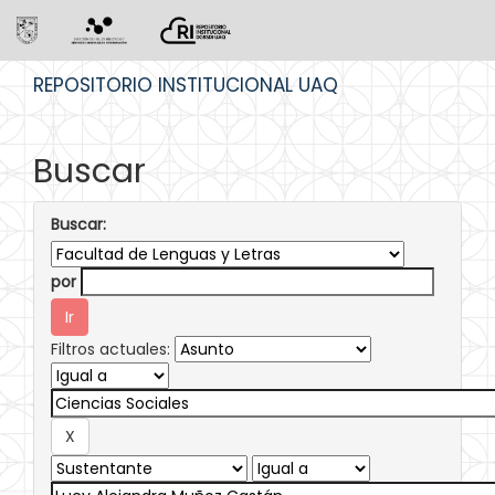
Skip
REPOSITORIO INSTITUCIONAL UAQ
navigation
Buscar
Buscar:
por
Filtros actuales: