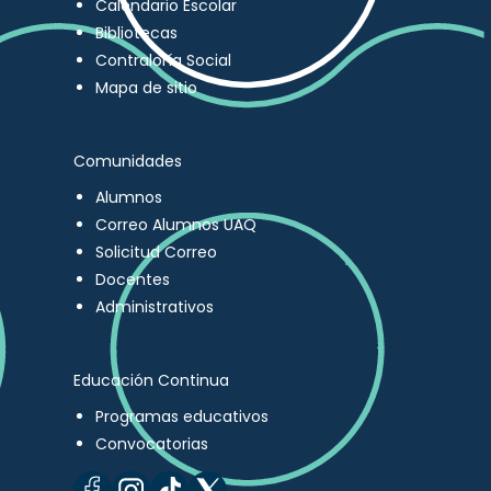
Calendario Escolar
Bibliotecas
Contraloría Social
Mapa de sitio
Comunidades
Alumnos
Correo Alumnos UAQ
Solicitud Correo
Docentes
Administrativos
Educación Continua
Programas educativos
Convocatorias