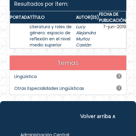
Resultados por ítem:
FECHA DE
PORTADA
TÍTULO
AUTOR(ES)
PUBLICACIÓN
Literatura y roles de
Lucy
7-jun-2019
género: espacio de
Alejandra
reflexión en el nivel
Muñoz
medio superior
Castán
Temas
Lingüística
1
Otras Especialidades Lingüísticas
1
Volver arriba ∧
Administración Central