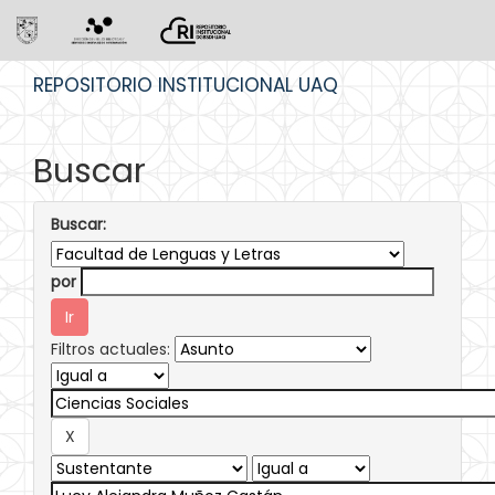
Skip
REPOSITORIO INSTITUCIONAL UAQ
navigation
Buscar
Buscar:
por
Filtros actuales: