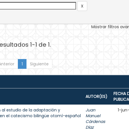
Mostrar filtros av
esultados 1-1 de 1.
Anterior
1
Siguiente
FECHA 
AUTOR(ES)
PUBLIC
al estudio de la adaptación y
Juan
1-jun
 en el catecismo bilingüe otomí-español
Manuel
Cárdenas
Díaz