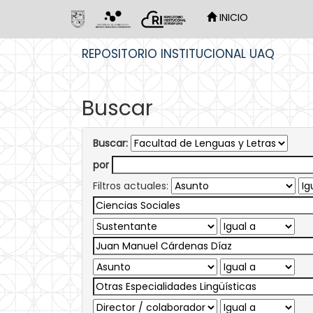
INICIO
Skip
REPOSITORIO INSTITUCIONAL UAQ
navigation
Buscar
Buscar:
por
Filtros actuales: