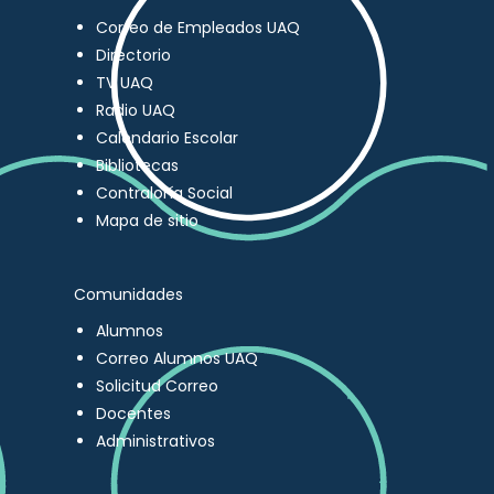
Correo de Empleados UAQ
Directorio
TV UAQ
Radio UAQ
Calendario Escolar
Bibliotecas
Contraloría Social
Mapa de sitio
Comunidades
Alumnos
Correo Alumnos UAQ
Solicitud Correo
Docentes
Administrativos