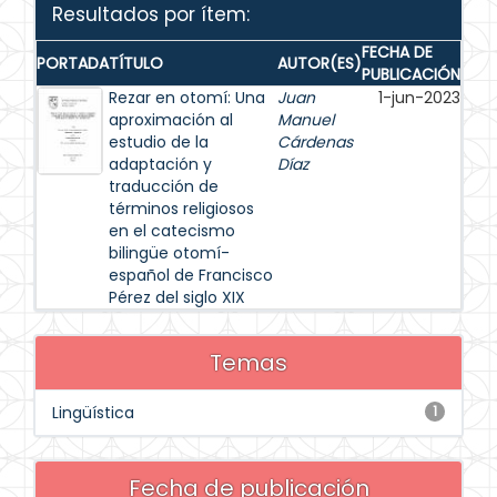
Resultados por ítem:
FECHA DE
PORTADA
TÍTULO
AUTOR(ES)
PUBLICACIÓN
Rezar en otomí: Una
Juan
1-jun-2023
aproximación al
Manuel
estudio de la
Cárdenas
adaptación y
Díaz
traducción de
términos religiosos
en el catecismo
bilingüe otomí-
español de Francisco
Pérez del siglo XIX
Temas
Lingüística
1
Fecha de publicación