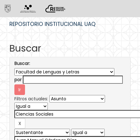
Skip
REPOSITORIO INSTITUCIONAL UAQ
navigation
Buscar
Buscar:
por
Filtros actuales: