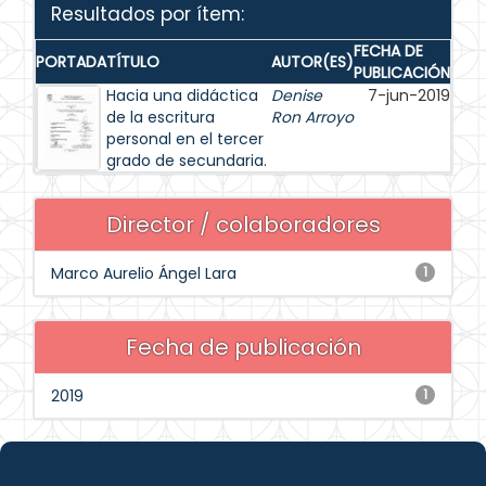
Resultados por ítem:
FECHA DE
PORTADA
TÍTULO
AUTOR(ES)
PUBLICACIÓN
Hacia una didáctica
Denise
7-jun-2019
de la escritura
Ron Arroyo
personal en el tercer
grado de secundaria.
Director / colaboradores
Marco Aurelio Ángel Lara
1
Fecha de publicación
2019
1