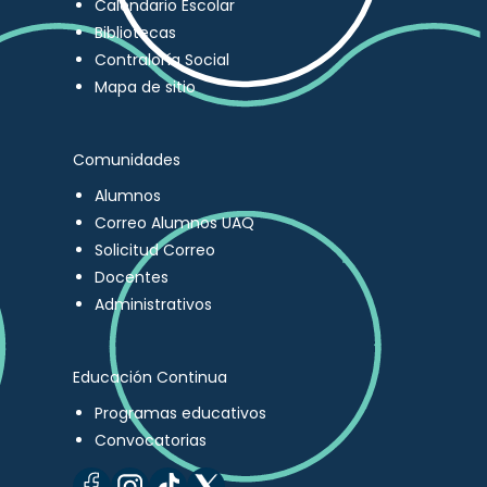
Calendario Escolar
Bibliotecas
Contraloría Social
Mapa de sitio
Comunidades
Alumnos
Correo Alumnos UAQ
Solicitud Correo
Docentes
Administrativos
Educación Continua
Programas educativos
Convocatorias