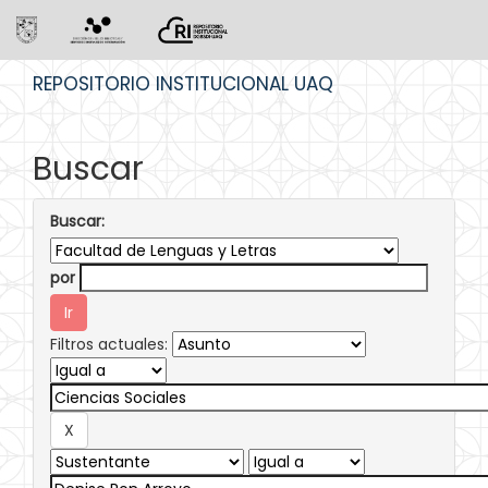
Skip
REPOSITORIO INSTITUCIONAL UAQ
navigation
Buscar
Buscar:
por
Filtros actuales: