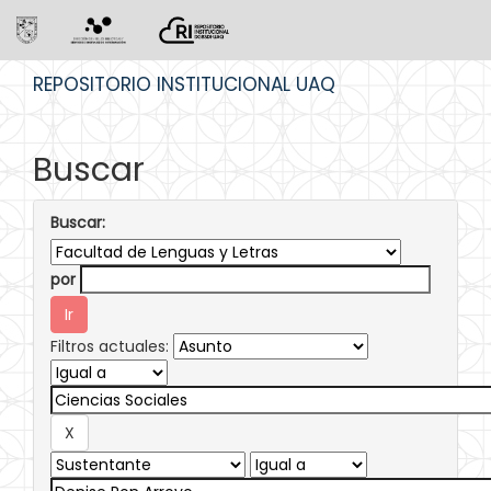
Skip
REPOSITORIO INSTITUCIONAL UAQ
navigation
Buscar
Buscar:
por
Filtros actuales: