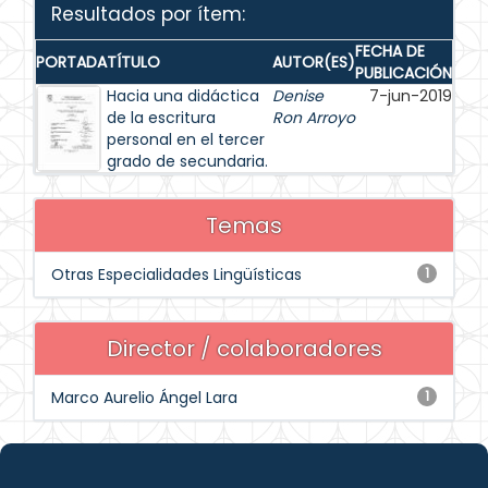
Resultados por ítem:
FECHA DE
PORTADA
TÍTULO
AUTOR(ES)
PUBLICACIÓN
Hacia una didáctica
Denise
7-jun-2019
de la escritura
Ron Arroyo
personal en el tercer
grado de secundaria.
Temas
Otras Especialidades Lingüísticas
1
Director / colaboradores
Marco Aurelio Ángel Lara
1