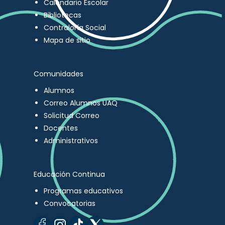
Calendario Escolar
Bibliotecas
Contraloría Social
Mapa de sitio
Comunidades
Alumnos
Correo Alumnos UAQ
Solicitud Correo
Docentes
Administrativos
Educación Continua
Programas educativos
Convocatorias