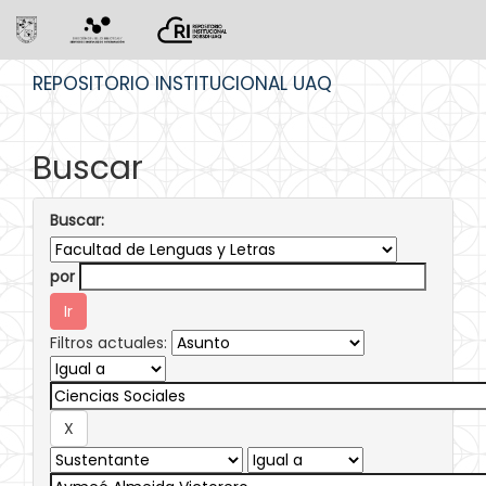
Skip
REPOSITORIO INSTITUCIONAL UAQ
navigation
Buscar
Buscar:
por
Filtros actuales: