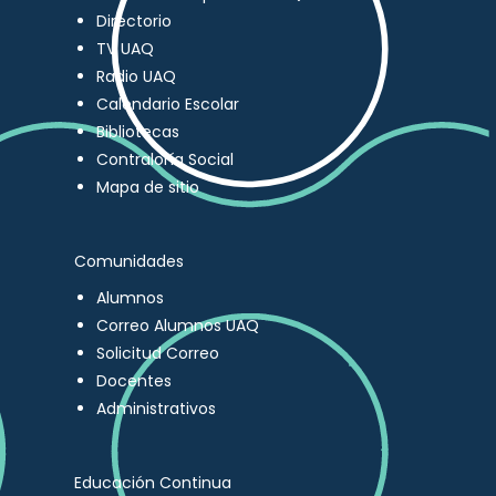
Directorio
TV UAQ
Radio UAQ
Calendario Escolar
Bibliotecas
Contraloría Social
Mapa de sitio
Comunidades
Alumnos
Correo Alumnos UAQ
Solicitud Correo
Docentes
Administrativos
Educación Continua