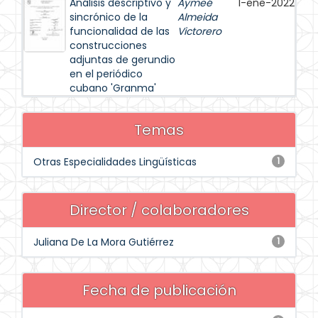
Análisis descriptivo y
Aymeé
1-ene-2022
sincrónico de la
Almeida
funcionalidad de las
Victorero
construcciones
adjuntas de gerundio
en el periódico
cubano 'Granma'
Temas
Otras Especialidades Lingüísticas
1
Director / colaboradores
Juliana De La Mora Gutiérrez
1
Fecha de publicación