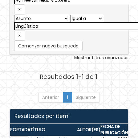
Comenzar nueva busqueda
Mostrar filtros avanzados
Resultados 1-1 de 1.
Anterior
1
Siguiente
Resultados por ítem:
FECHA DE
PORTADA
TÍTULO
AUTOR(ES)
PUBLICACIÓN