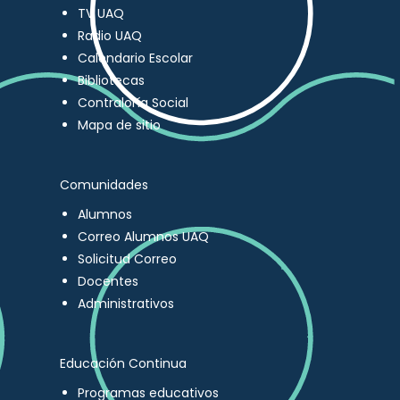
TV UAQ
Radio UAQ
Calendario Escolar
Bibliotecas
Contraloría Social
Mapa de sitio
Comunidades
Alumnos
Correo Alumnos UAQ
Solicitud Correo
Docentes
Administrativos
Educación Continua
Programas educativos