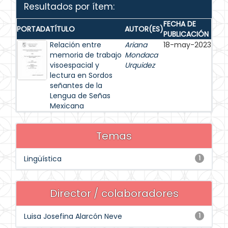
Resultados por ítem:
FECHA DE
PORTADA
TÍTULO
AUTOR(ES)
PUBLICACIÓN
Relación entre
Ariana
18-may-2023
memoria de trabajo
Mondaca
visoespacial y
Urquidez
lectura en Sordos
señantes de la
Lengua de Señas
Mexicana
Temas
Lingüística
1
Director / colaboradores
Luisa Josefina Alarcón Neve
1