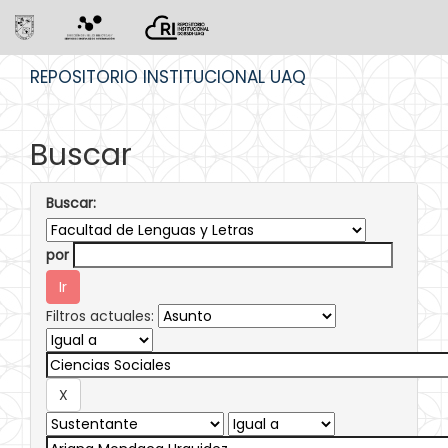
Skip
REPOSITORIO INSTITUCIONAL UAQ
navigation
Buscar
Buscar:
por
Filtros actuales: