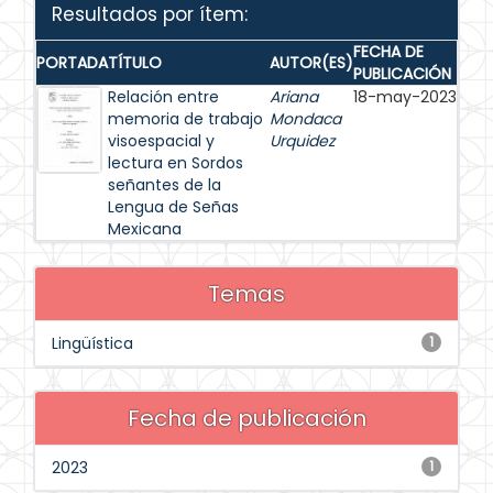
Resultados por ítem:
FECHA DE
PORTADA
TÍTULO
AUTOR(ES)
PUBLICACIÓN
Relación entre
Ariana
18-may-2023
memoria de trabajo
Mondaca
visoespacial y
Urquidez
lectura en Sordos
señantes de la
Lengua de Señas
Mexicana
Temas
Lingüística
1
Fecha de publicación
2023
1