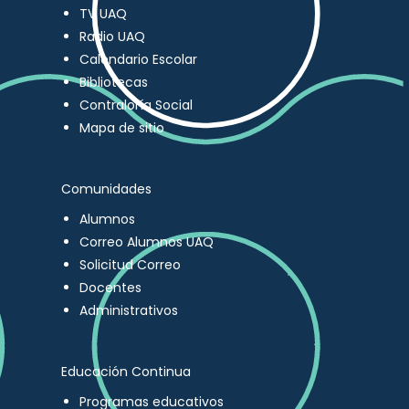
TV UAQ
Radio UAQ
Calendario Escolar
Bibliotecas
Contraloría Social
Mapa de sitio
Comunidades
Alumnos
Correo Alumnos UAQ
Solicitud Correo
Docentes
Administrativos
Educación Continua
Programas educativos