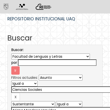
Skip
REPOSITORIO INSTITUCIONAL UAQ
navigation
Buscar
Buscar:
por
Filtros actuales: