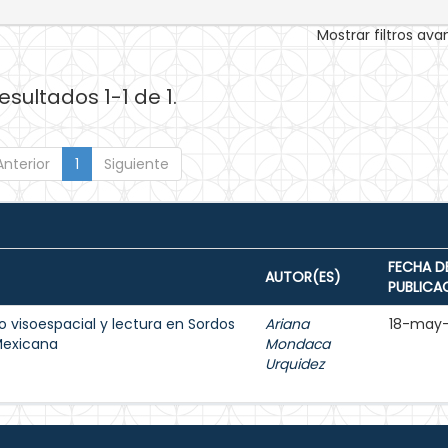
Mostrar filtros av
esultados 1-1 de 1.
Anterior
1
Siguiente
FECHA D
AUTOR(ES)
PUBLICA
 visoespacial y lectura en Sordos
Ariana
18-may
Mexicana
Mondaca
Urquidez