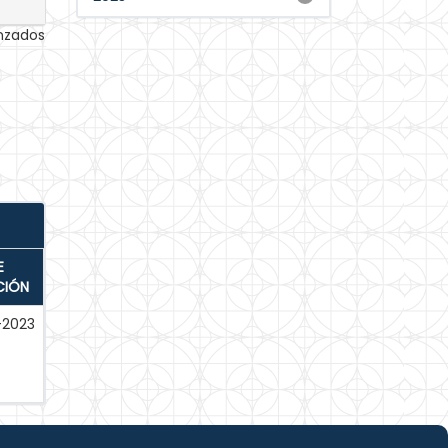
anzados
E
CIÓN
-2023