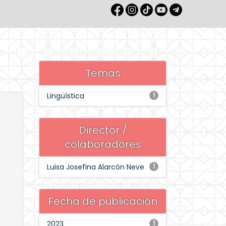
Temas
Lingüística
1
Director /
colaboradores
Luisa Josefina Alarcón Neve
1
Fecha de publicación
2023
1