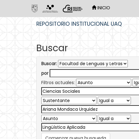
INICIO
Skip
REPOSITORIO INSTITUCIONAL UAQ
navigation
Buscar
Buscar:
por
Filtros actuales:
Comenzar nueva busqueda