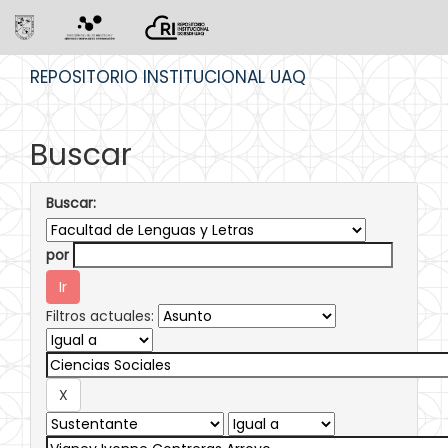
Skip
REPOSITORIO INSTITUCIONAL UAQ
navigation
Buscar
Buscar:
por
Filtros actuales: