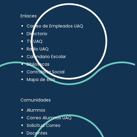
Enlaces
Correo de Empleados UAQ
Directorio
TV UAQ
Radio UAQ
Calendario Escolar
Bibliotecas
Contraloría Social
Mapa de sitio
Comunidades
Alumnos
Correo Alumnos UAQ
Solicitud Correo
Docentes