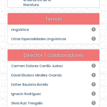
enseñanza de la
literatura.
Temas
Lingüística
1
Otras Especialidades Lingüísticas
1
Director / colaboradores
Carmen Dolores Carrillo Juárez
1
David Eliodoro Miralles Ovando
1
Esther Bautista Botello
1
Ignacio Rodríguez
1
Silvia Ruiz Tresgallo
1