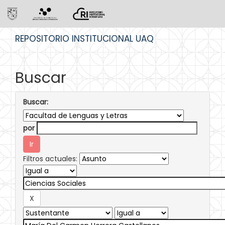
Skip
REPOSITORIO INSTITUCIONAL UAQ
navigation
Buscar
Buscar:
por
Filtros actuales: