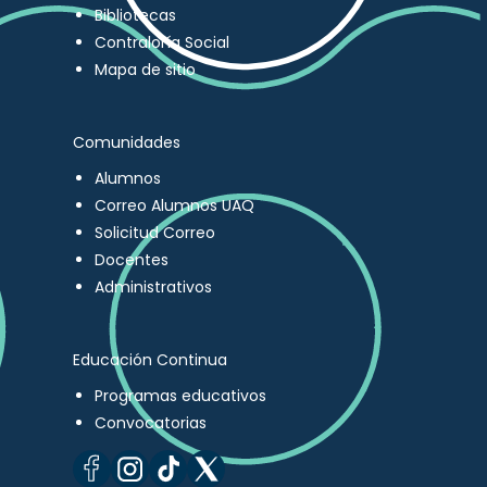
Bibliotecas
Contraloría Social
Mapa de sitio
Comunidades
Alumnos
Correo Alumnos UAQ
Solicitud Correo
Docentes
Administrativos
Educación Continua
Programas educativos
Convocatorias