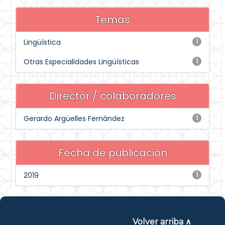
Temas
Lingüística
1
Otras Especialidades Lingüísticas
1
Director / colaboradores
Gerardo Argüelles Fernández
1
Fecha de publicación
2019
1
Volver arriba ∧