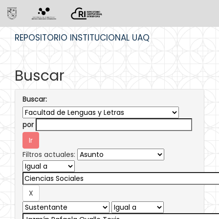
Skip
REPOSITORIO INSTITUCIONAL UAQ
navigation
Buscar
Buscar:
por
Filtros actuales: