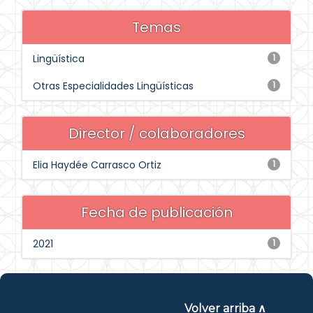
Temas
Lingüística
1
Otras Especialidades Lingüísticas
1
Director / colaboradores
Elia Haydée Carrasco Ortiz
1
Fecha de publicación
2021
1
Volver arriba ∧