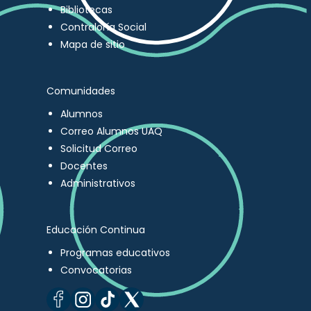
Bibliotecas
Contraloría Social
Mapa de sitio
Comunidades
Alumnos
Correo Alumnos UAQ
Solicitud Correo
Docentes
Administrativos
Educación Continua
Programas educativos
Convocatorias