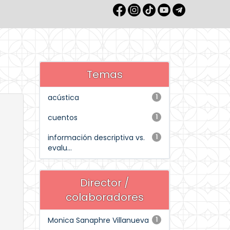
Temas
acústica
1
cuentos
1
información descriptiva vs.
1
evalu...
Director /
colaboradores
Monica Sanaphre Villanueva
1