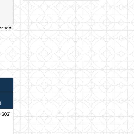
anzados
N
-2021