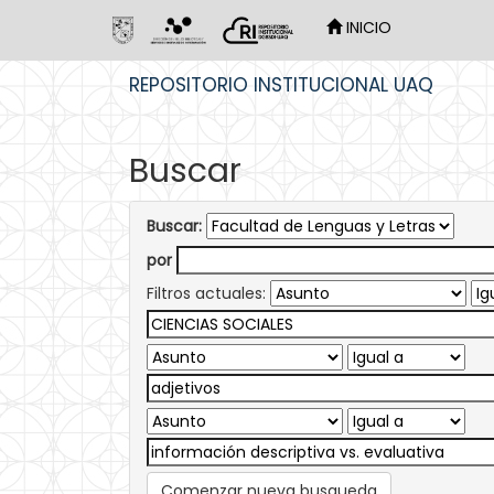
INICIO
Skip
REPOSITORIO INSTITUCIONAL UAQ
navigation
Buscar
Buscar:
por
Filtros actuales:
Comenzar nueva busqueda