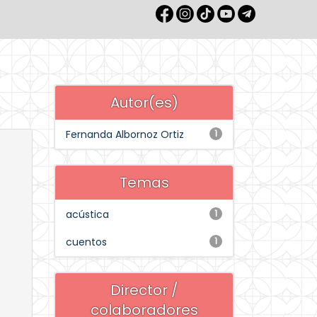
Autor(es)
Fernanda Albornoz Ortiz
1
Temas
acústica
1
cuentos
1
Director /
colaboradores