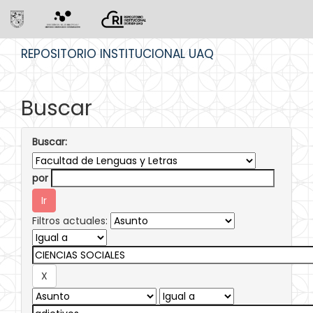
Skip
REPOSITORIO INSTITUCIONAL UAQ
navigation
Buscar
Buscar:
por
Filtros actuales: