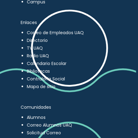
Campus
Enlaces
Correo de Empleados UAQ
Directorio
TV UAQ
Radio UAQ
Calendario Escolar
Bibliotecas
Contraloría Social
Mapa de sitio
Comunidades
Alumnos
Correo Alumnos UAQ
Solicitud Correo