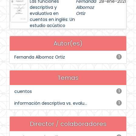
Las funciones
Fernanda
28-ene-2021
descriptiva y
Albornoz
evaluativa en
Ortiz
cuentos en inglés: Un
estudio acústico
Autor(es)
Fernanda Albornoz Ortiz
1
Temas
cuentos
1
información descriptiva vs. evalu...
1
Director / colaboradores