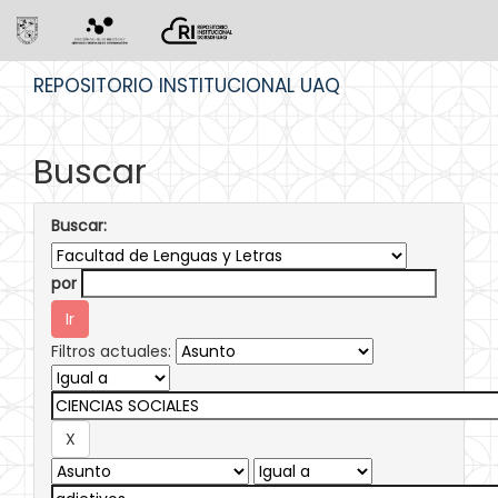
Skip
REPOSITORIO INSTITUCIONAL UAQ
navigation
Buscar
Buscar:
por
Filtros actuales: