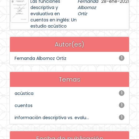
Las funciones
Fernanda
28-ene-2021
descriptiva y
Albornoz
evaluativa en
Ortiz
cuentos en inglés: Un
estudio acústico
Autor(es)
Fernanda Albornoz Ortiz
1
Temas
acústica
1
cuentos
1
información descriptiva vs. evalu...
1
Fecha de publicación