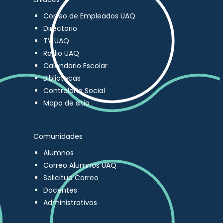
Correo de Empleados UAQ
Directorio
TV UAQ
Radio UAQ
Calendario Escolar
Bibliotecas
Contraloría Social
Mapa de sitio
Comunidades
Alumnos
Correo Alumnos UAQ
Solicitud Correo
Docentes
Administrativos