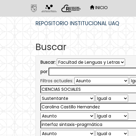
INICIO
Skip
REPOSITORIO INSTITUCIONAL UAQ
navigation
Buscar
Buscar:
por
Filtros actuales: