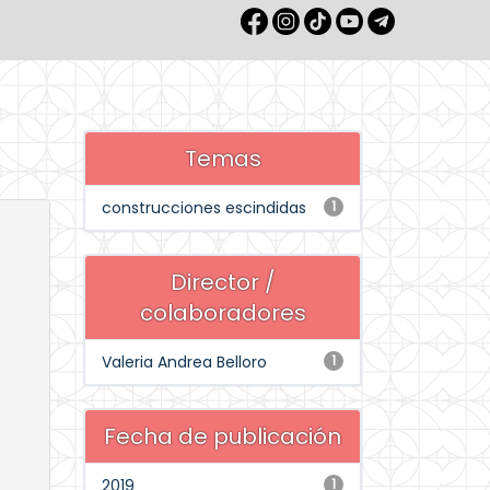
Temas
construcciones escindidas
1
Director /
colaboradores
Valeria Andrea Belloro
1
Fecha de publicación
2019
1