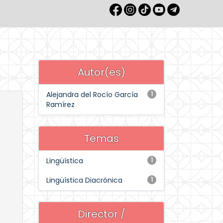
Autor(es)
Alejandra del Rocío García
1
Ramírez
Temas
Lingüística
1
Lingüística Diacrónica
1
Director /