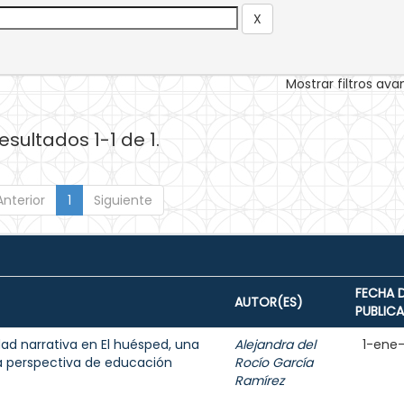
Mostrar filtros av
esultados 1-1 de 1.
Anterior
1
Siguiente
FECHA 
AUTOR(ES)
PUBLIC
dad narrativa en El huésped, una
Alejandra del
1-ene
a perspectiva de educación
Rocío García
Ramírez