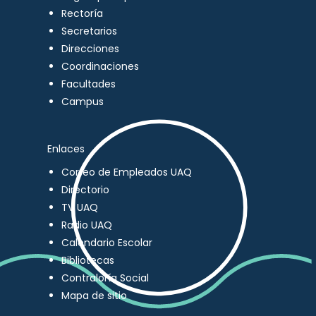
Rectoría
Secretarios
Direcciones
Coordinaciones
Facultades
Campus
Enlaces
Correo de Empleados UAQ
Directorio
TV UAQ
Radio UAQ
Calendario Escolar
Bibliotecas
Contraloría Social
Mapa de sitio