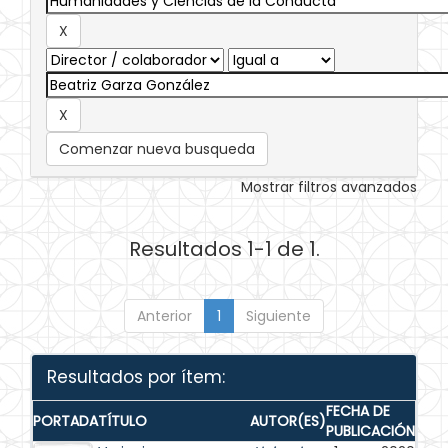
Comenzar nueva busqueda
Mostrar filtros avanzados
Resultados 1-1 de 1.
Anterior
1
Siguiente
Resultados por ítem:
FECHA DE
PORTADA
TÍTULO
AUTOR(ES)
PUBLICACIÓN