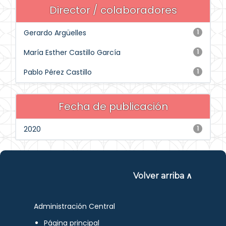
Director / colaboradores
Gerardo Argüelles
1
María Esther Castillo García
1
Pablo Pérez Castillo
1
Fecha de publicación
2020
1
Volver arriba ∧
Administración Central
Página principal