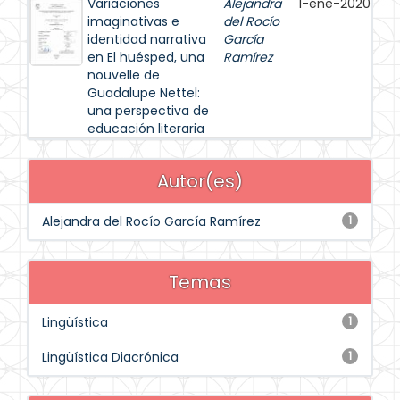
Variaciones
Alejandra
1-ene-2020
imaginativas e
del Rocío
identidad narrativa
García
en El huésped, una
Ramírez
nouvelle de
Guadalupe Nettel:
una perspectiva de
educación literaria
Autor(es)
Alejandra del Rocío García Ramírez
1
Temas
Lingüística
1
Lingüística Diacrónica
1