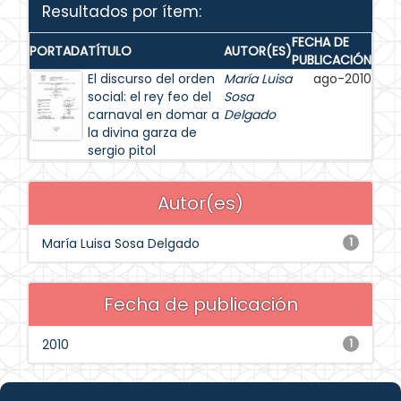
Resultados por ítem:
FECHA DE
PORTADA
TÍTULO
AUTOR(ES)
PUBLICACIÓN
El discurso del orden
María Luisa
ago-2010
social: el rey feo del
Sosa
carnaval en domar a
Delgado
la divina garza de
sergio pitol
Autor(es)
María Luisa Sosa Delgado
1
Fecha de publicación
2010
1