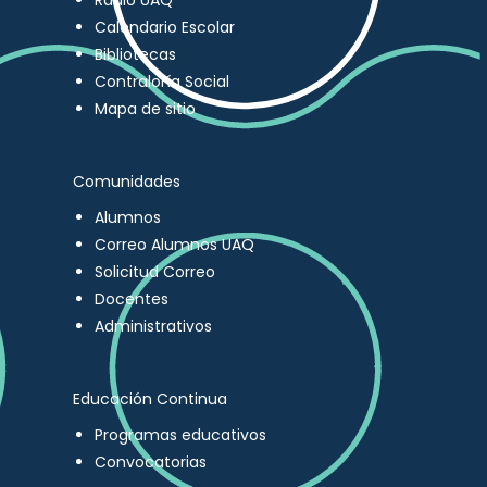
Radio UAQ
Calendario Escolar
Bibliotecas
Contraloría Social
Mapa de sitio
Comunidades
Alumnos
Correo Alumnos UAQ
Solicitud Correo
Docentes
Administrativos
Educación Continua
Programas educativos
Convocatorias