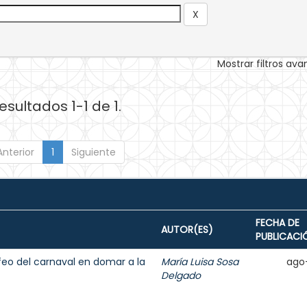
Mostrar filtros av
esultados 1-1 de 1.
Anterior
1
Siguiente
FECHA DE
AUTOR(ES)
PUBLICACI
y feo del carnaval en domar a la
María Luisa Sosa
ago
Delgado