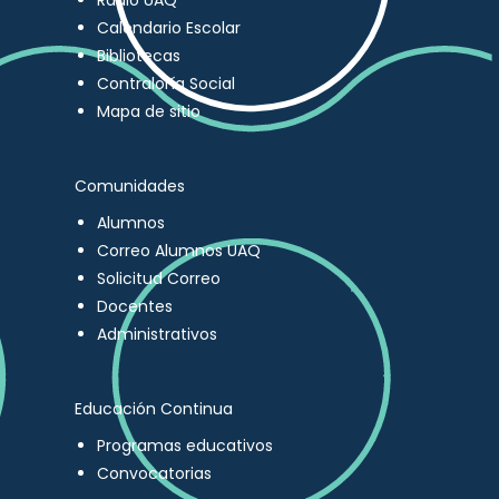
Radio UAQ
Calendario Escolar
Bibliotecas
Contraloría Social
Mapa de sitio
Comunidades
Alumnos
Correo Alumnos UAQ
Solicitud Correo
Docentes
Administrativos
Educación Continua
Programas educativos
Convocatorias