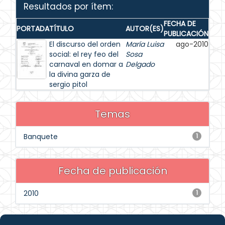
Resultados por ítem:
FECHA DE
PORTADA
TÍTULO
AUTOR(ES)
PUBLICACIÓN
El discurso del orden
María Luisa
ago-2010
social: el rey feo del
Sosa
carnaval en domar a
Delgado
la divina garza de
sergio pitol
Temas
Banquete
1
Fecha de publicación
2010
1