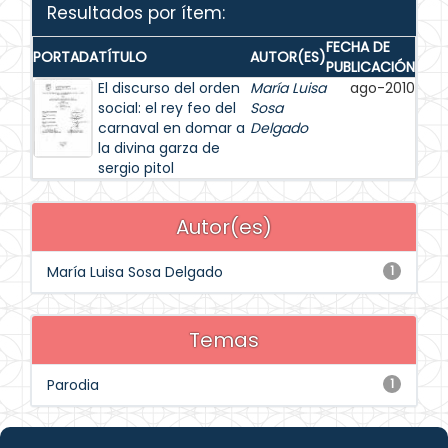
Resultados por ítem:
FECHA DE
PORTADA
TÍTULO
AUTOR(ES)
PUBLICACIÓN
El discurso del orden
María Luisa
ago-2010
social: el rey feo del
Sosa
carnaval en domar a
Delgado
la divina garza de
sergio pitol
Autor(es)
María Luisa Sosa Delgado
1
Temas
Parodia
1