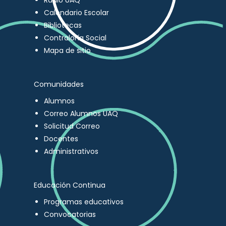
Radio UAQ
Calendario Escolar
Bibliotecas
Contraloría Social
Mapa de sitio
Comunidades
Alumnos
Correo Alumnos UAQ
Solicitud Correo
Docentes
Administrativos
Educación Continua
Programas educativos
Convocatorias