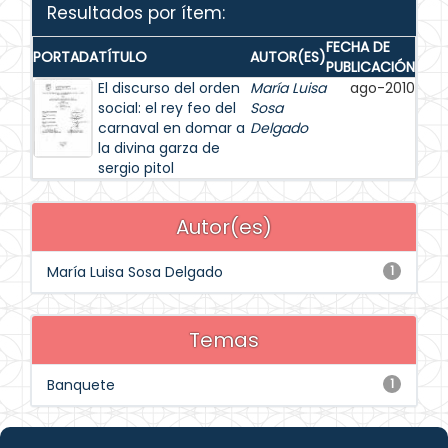
Resultados por ítem:
FECHA DE
PORTADA
TÍTULO
AUTOR(ES)
PUBLICACIÓN
El discurso del orden
María Luisa
ago-2010
social: el rey feo del
Sosa
carnaval en domar a
Delgado
la divina garza de
sergio pitol
Autor(es)
María Luisa Sosa Delgado
1
Temas
Banquete
1