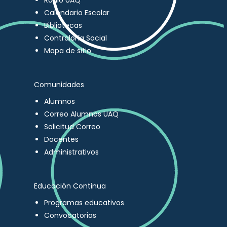
Radio UAQ
Calendario Escolar
Bibliotecas
Contraloría Social
Mapa de sitio
Comunidades
Alumnos
Correo Alumnos UAQ
Solicitud Correo
Docentes
Administrativos
Educación Continua
Programas educativos
Convocatorias