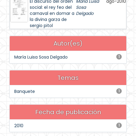
El discurso del orden
María Luisa
ago-2010
social: el rey feo del
Sosa
carnaval en domar a
Delgado
la divina garza de
sergio pitol
Autor(es)
María Luisa Sosa Delgado
1
Temas
Banquete
1
Fecha de publicación
2010
1