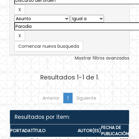
Comenzar nueva busqueda
Mostrar filtros avanzados
Resultados 1-1 de 1.
Anterior
1
Siguiente
Resultados por ítem:
FECHA DE
PORTADA
TÍTULO
AUTOR(ES)
PUBLICACIÓN