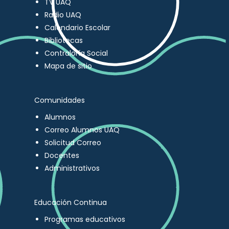
TV UAQ
Radio UAQ
Calendario Escolar
Bibliotecas
Contraloría Social
Mapa de sitio
Comunidades
Alumnos
Correo Alumnos UAQ
Solicitud Correo
Docentes
Administrativos
Educación Continua
Programas educativos