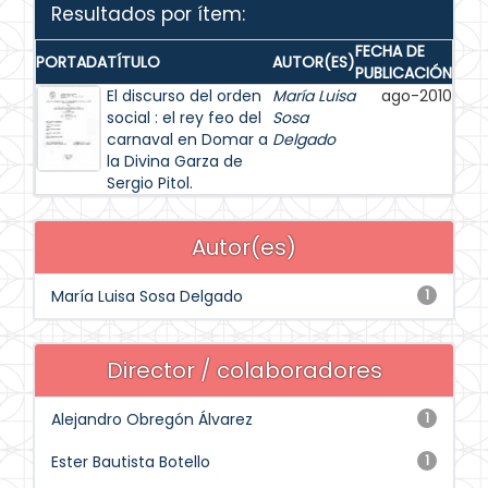
Resultados por ítem:
FECHA DE
PORTADA
TÍTULO
AUTOR(ES)
PUBLICACIÓN
El discurso del orden
María Luisa
ago-2010
social : el rey feo del
Sosa
carnaval en Domar a
Delgado
la Divina Garza de
Sergio Pitol.
Autor(es)
María Luisa Sosa Delgado
1
Director / colaboradores
Alejandro Obregón Álvarez
1
Ester Bautista Botello
1