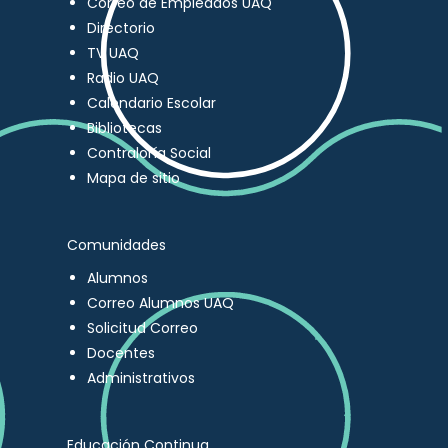
Correo de Empleados UAQ
Directorio
TV UAQ
Radio UAQ
Calendario Escolar
Bibliotecas
Contraloría Social
Mapa de sitio
Comunidades
Alumnos
Correo Alumnos UAQ
Solicitud Correo
Docentes
Administrativos
Educación Continua