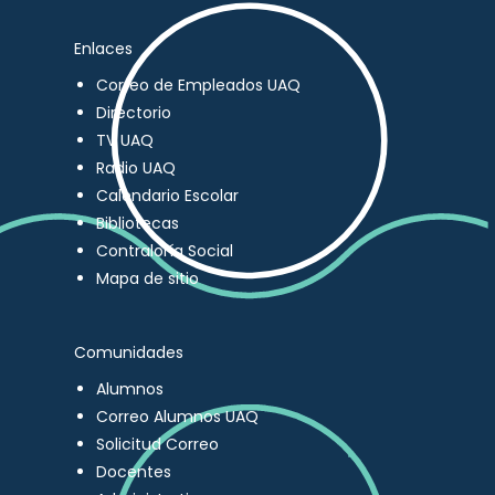
Enlaces
Correo de Empleados UAQ
Directorio
TV UAQ
Radio UAQ
Calendario Escolar
Bibliotecas
Contraloría Social
Mapa de sitio
Comunidades
Alumnos
Correo Alumnos UAQ
Solicitud Correo
Docentes