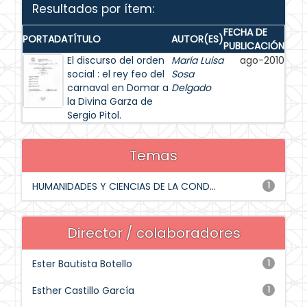
Resultados por ítem:
FECHA DE
PORTADA
TÍTULO
AUTOR(ES)
PUBLICACIÓN
El discurso del orden
María Luisa
ago-2010
social : el rey feo del
Sosa
carnaval en Domar a
Delgado
la Divina Garza de
Sergio Pitol.
Temas
HUMANIDADES Y CIENCIAS DE LA COND...
1
Director / colaboradores
Ester Bautista Botello
1
Esther Castillo García
1