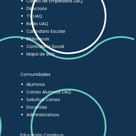
Correo de Empleados UAQ
Directorio
TV UAQ
Radio UAQ
Calendario Escolar
Bibliotecas
Contraloría Social
Mapa de sitio
Comunidades
Alumnos
Correo Alumnos UAQ
Solicitud Correo
Docentes
Administrativos
Educación Continua