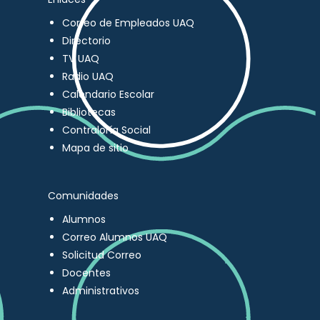
Correo de Empleados UAQ
Directorio
TV UAQ
Radio UAQ
Calendario Escolar
Bibliotecas
Contraloría Social
Mapa de sitio
Comunidades
Alumnos
Correo Alumnos UAQ
Solicitud Correo
Docentes
Administrativos