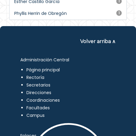
Esther Castillo García
1
Phyllis Herrin de Obregón
1
Volver arriba ∧
Administración Central
Página principal
Rectoría
Secretarios
Direcciones
Coordinaciones
Facultades
Campus
Enlaces