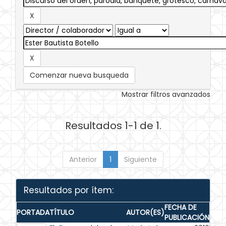
Comenzar nueva busqueda
Mostrar filtros avanzados
Resultados 1-1 de 1.
Anterior
1
Siguiente
Resultados por ítem:
FECHA DE
PORTADA
TÍTULO
AUTOR(ES)
PUBLICACIÓN