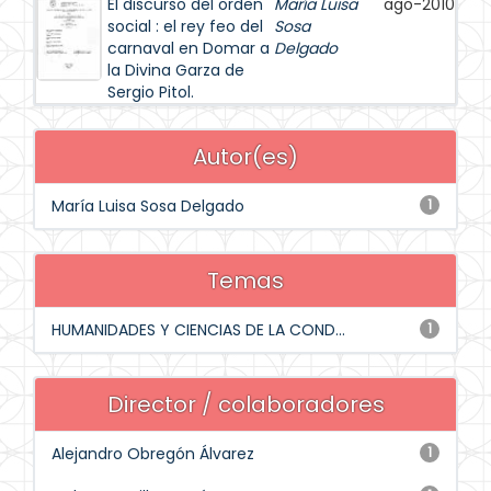
El discurso del orden
María Luisa
ago-2010
social : el rey feo del
Sosa
carnaval en Domar a
Delgado
la Divina Garza de
Sergio Pitol.
Autor(es)
María Luisa Sosa Delgado
1
Temas
HUMANIDADES Y CIENCIAS DE LA COND...
1
Director / colaboradores
Alejandro Obregón Álvarez
1