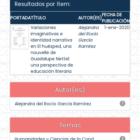
Resultados por ítem:
FECHA DE
PORTADA
TÍTULO
AUTOR(ES)
PUBLICACIÓN
Variaciones
Alejandra
1-ene-2020
imaginativas e
del Rocío
identidad narrativa
García
en El huésped, una
Ramírez
nouvelle de
Guadalupe Nettel:
una perspectiva de
educación literaria
Autor(es)
Alejandra del Rocío García Ramírez
1
Temas
Humanidades y Ciencias de la Cond...
1