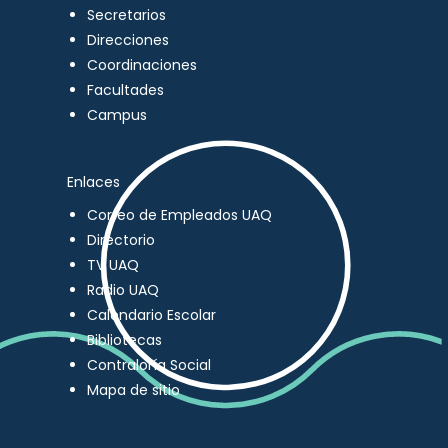
Secretarios
Direcciones
Coordinaciones
Facultades
Campus
Enlaces
Correo de Empleados UAQ
Directorio
TV UAQ
Radio UAQ
Calendario Escolar
Bibliotecas
Contraloría Social
Mapa de sitio