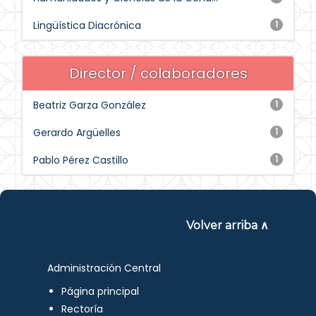
Lingüística Diacrónica
1
Director / colaboradores
Beatriz Garza González
1
Gerardo Argüelles
1
Pablo Pérez Castillo
1
Volver arriba ∧
Administración Central
Página principal
Rectoría