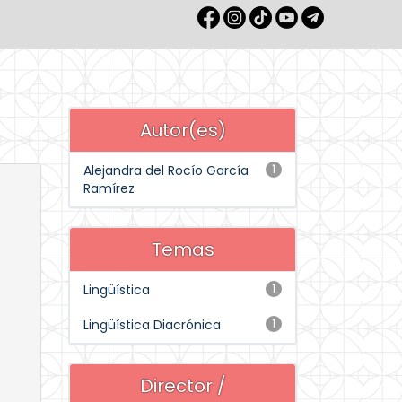
Autor(es)
Alejandra del Rocío García
1
Ramírez
Temas
Lingüística
1
Lingüística Diacrónica
1
Director /