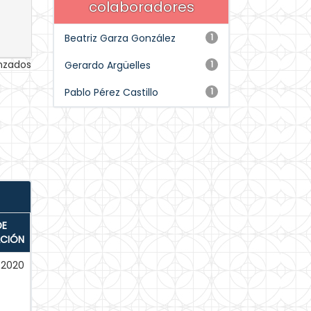
colaboradores
Beatriz Garza González
1
anzados
Gerardo Argüelles
1
Pablo Pérez Castillo
1
DE
ACIÓN
-2020