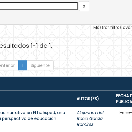
Mostrar filtros av
esultados 1-1 de 1.
Anterior
1
Siguiente
FECHA 
AUTOR(ES)
PUBLIC
dad narrativa en El huésped, una
Alejandra del
1-ene
a perspectiva de educación
Rocío García
Ramírez