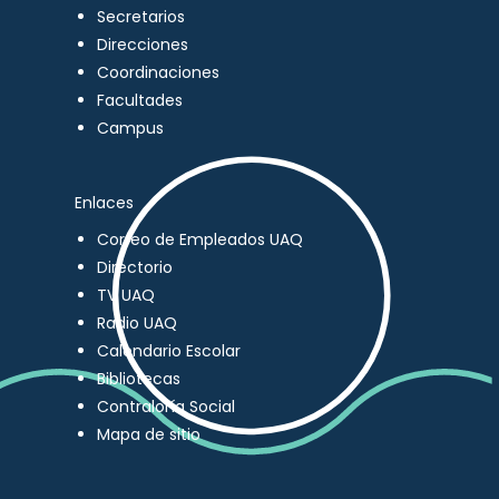
Secretarios
Direcciones
Coordinaciones
Facultades
Campus
Enlaces
Correo de Empleados UAQ
Directorio
TV UAQ
Radio UAQ
Calendario Escolar
Bibliotecas
Contraloría Social
Mapa de sitio