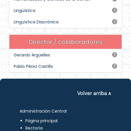
Lingüística
1
Lingüística Diacrónica
1
Director / colaboradores
Gerardo Argüelles
1
Pablo Pérez Castillo
1
Volver arriba ∧
Administración Central
Página principal
Rectoría