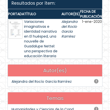
Resultados por ítem:
FECHA DE
PORTADA
TÍTULO
AUTOR(ES)
PUBLICACIÓN
Variaciones
Alejandra
1-ene-2020
imaginativas e
del Rocío
identidad narrativa
García
en El huésped, una
Ramírez
nouvelle de
Guadalupe Nettel:
una perspectiva de
educación literaria
Autor(es)
Alejandra del Rocío García Ramírez
1
Temas
Humanidades y Ciencias de la Cond...
1