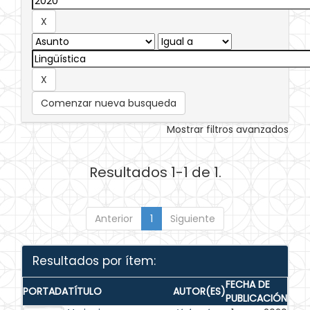
Comenzar nueva busqueda
Mostrar filtros avanzados
Resultados 1-1 de 1.
Anterior
1
Siguiente
Resultados por ítem:
FECHA DE
PORTADA
TÍTULO
AUTOR(ES)
PUBLICACIÓN