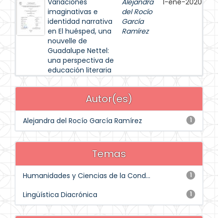
Variaciones
Alejandra
1-ene-2020
imaginativas e
del Rocío
identidad narrativa
García
en El huésped, una
Ramírez
nouvelle de
Guadalupe Nettel:
una perspectiva de
educación literaria
Autor(es)
Alejandra del Rocío García Ramírez
1
Temas
Humanidades y Ciencias de la Cond...
1
Lingüística Diacrónica
1