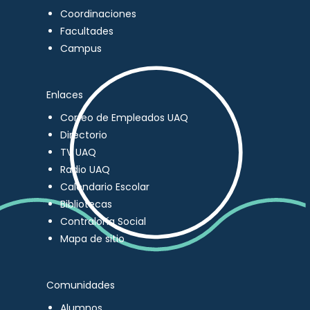
Coordinaciones
Facultades
Campus
Enlaces
Correo de Empleados UAQ
Directorio
TV UAQ
Radio UAQ
Calendario Escolar
Bibliotecas
Contraloría Social
Mapa de sitio
Comunidades
Alumnos