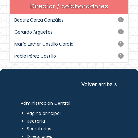
Director / colaboradores
Beatriz Garza González
1
Gerardo Argüelles
1
María Esther Castillo García
1
Pablo Pérez Castillo
1
Volver arriba ∧
Administración Central
Página principal
Rectoría
Secretarios
Direcciones