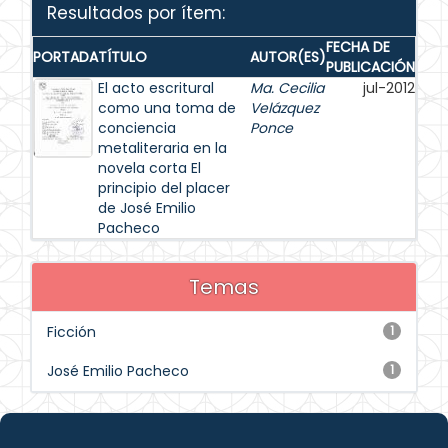
Resultados por ítem:
FECHA DE
PORTADA
TÍTULO
AUTOR(ES)
PUBLICACIÓN
El acto escritural
Ma. Cecilia
jul-2012
como una toma de
Velázquez
conciencia
Ponce
metaliteraria en la
novela corta El
principio del placer
de José Emilio
Pacheco
Temas
Ficción
1
José Emilio Pacheco
1