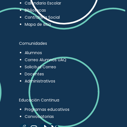
Calendario Escolar
Bibliotecas
Contraloría Social
Mapa de sitio
Comunidades
Alumnos
Correo Alumnos UAQ
Solicitud Correo
Docentes
Administrativos
Educación Continua
Programas educativos
Convocatorias