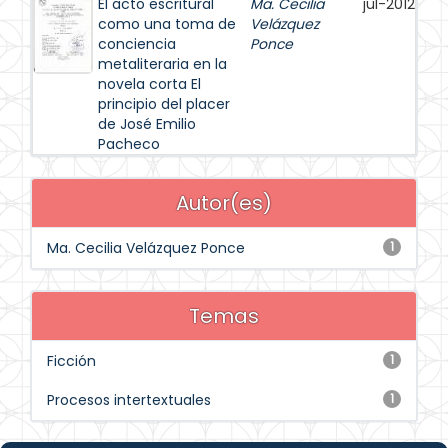
El acto escritural
Ma. Cecilia
jul-2012
como una toma de
Velázquez
conciencia
Ponce
metaliteraria en la
novela corta El
principio del placer
de José Emilio
Pacheco
Autor(es)
Ma. Cecilia Velázquez Ponce
1
Temas
Ficción
1
Procesos intertextuales
1