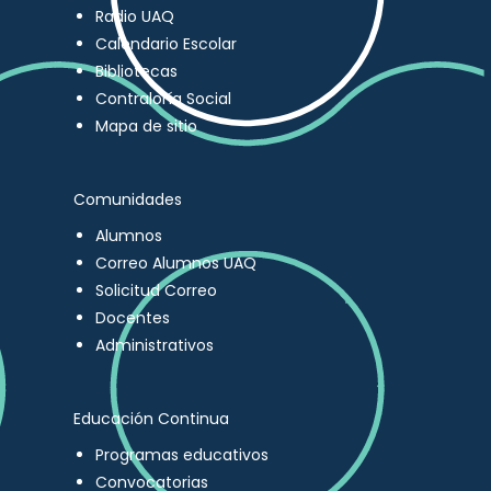
Radio UAQ
Calendario Escolar
Bibliotecas
Contraloría Social
Mapa de sitio
Comunidades
Alumnos
Correo Alumnos UAQ
Solicitud Correo
Docentes
Administrativos
Educación Continua
Programas educativos
Convocatorias