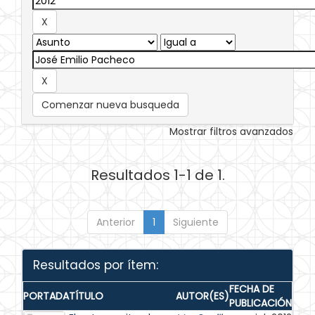
Comenzar nueva busqueda
Mostrar filtros avanzados
Resultados 1-1 de 1.
Anterior
1
Siguiente
Resultados por ítem:
FECHA DE
PORTADA
TÍTULO
AUTOR(ES)
PUBLICACIÓN