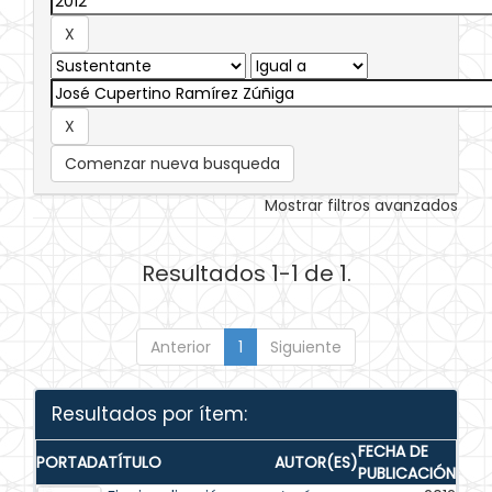
Comenzar nueva busqueda
Mostrar filtros avanzados
Resultados 1-1 de 1.
Anterior
1
Siguiente
Resultados por ítem:
FECHA DE
PORTADA
TÍTULO
AUTOR(ES)
PUBLICACIÓN