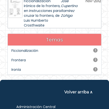
Ficcionalización
José
nov-2012
irónica de la frontera,
Cupertino
en instrucciones para
Ramírez
cruzar la frontera, de
Zúñiga
Luis Humberto
Crosthwaite
Temas
Ficcionalización
1
Frontera
1
Ironía
1
Volver arriba ∧
Administración Central