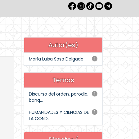
Autor(es)
María Luisa Sosa Delgado
1
Temas
Discurso del orden, parodia,
1
banq...
HUMANIDADES Y CIENCIAS DE
1
LA COND...