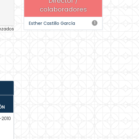
Director /
colaboradores
Esther Castillo García
1
anzados
ÓN
-2010