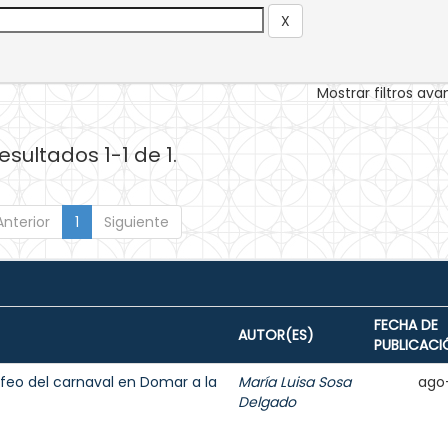
Mostrar filtros av
esultados 1-1 de 1.
Anterior
1
Siguiente
FECHA DE
AUTOR(ES)
PUBLICACI
ey feo del carnaval en Domar a la
María Luisa Sosa
ago
Delgado