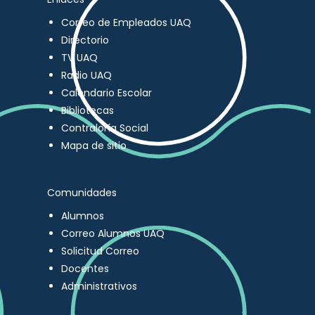
Correo de Empleados UAQ
Directorio
TV UAQ
Radio UAQ
Calendario Escolar
Bibliotecas
Contraloría Social
Mapa de sitio
Comunidades
Alumnos
Correo Alumnos UAQ
Solicitud Correo
Docentes
Administrativos