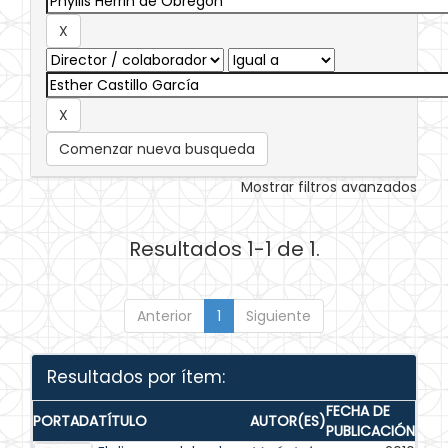
Comenzar nueva busqueda
Mostrar filtros avanzados
Resultados 1-1 de 1.
Anterior
1
Siguiente
Resultados por ítem:
FECHA DE
PORTADA
TÍTULO
AUTOR(ES)
PUBLICACIÓN