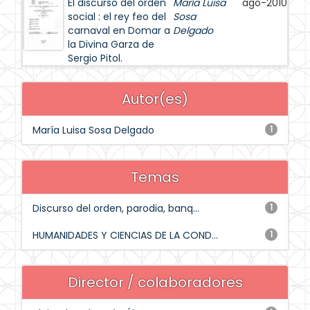
El discurso del orden
María Luisa
ago-2010
social : el rey feo del
Sosa
carnaval en Domar a
Delgado
la Divina Garza de
Sergio Pitol.
Autor(es)
María Luisa Sosa Delgado
1
Temas
Discurso del orden, parodia, banq...
1
HUMANIDADES Y CIENCIAS DE LA COND...
1
Director / colaboradores