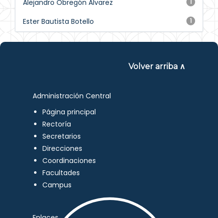
Alejandro Obregón Álvarez
1
Ester Bautista Botello
1
Volver arriba ∧
Administración Central
Página principal
Rectoría
Secretarios
Direcciones
Coordinaciones
Facultades
Campus
Enlaces