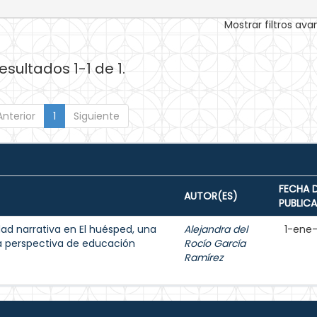
Mostrar filtros av
esultados 1-1 de 1.
Anterior
1
Siguiente
FECHA 
AUTOR(ES)
PUBLIC
dad narrativa en El huésped, una
Alejandra del
1-ene
a perspectiva de educación
Rocío García
Ramírez