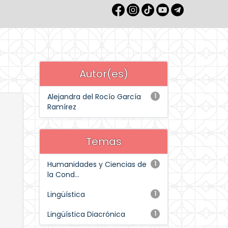
Autor(es)
Alejandra del Rocío García
1
Ramírez
Temas
Humanidades y Ciencias de
1
la Cond...
Lingüística
1
Lingüística Diacrónica
1