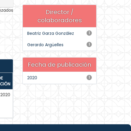
anzados
Director /
colaboradores
Beatriz Garza González
1
Gerardo Argüelles
1
Fecha de publicación
2020
1
DE
ACIÓN
-2020