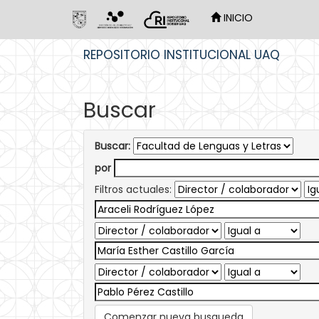
INICIO
Skip
REPOSITORIO INSTITUCIONAL UAQ
navigation
Buscar
Buscar:
por
Filtros actuales:
Comenzar nueva busqueda