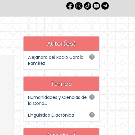
Autor(es)
Alejandra del Rocío García
1
Ramírez
Temas
Humanidades y Ciencias de
1
la Cond...
Lingüística Diacrónica
1