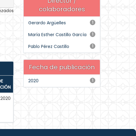
Director /
colaboradores
anzados
Gerardo Argüelles
1
María Esther Castillo García
1
Pablo Pérez Castillo
1
Fecha de publicación
2020
1
DE
ACIÓN
-2020