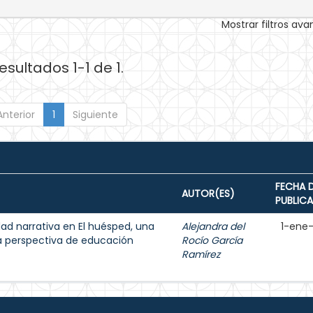
Mostrar filtros av
esultados 1-1 de 1.
Anterior
1
Siguiente
FECHA 
AUTOR(ES)
PUBLIC
dad narrativa en El huésped, una
Alejandra del
1-ene
a perspectiva de educación
Rocío García
Ramírez