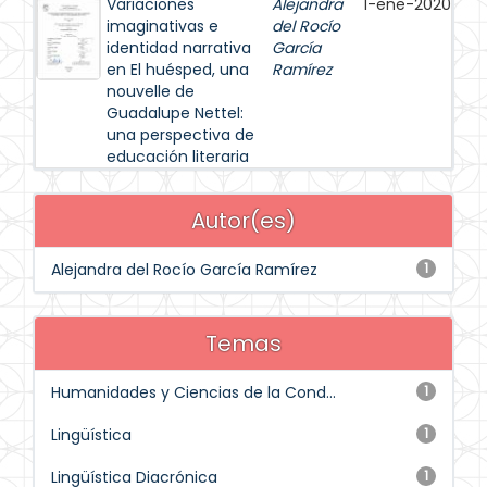
Variaciones
Alejandra
1-ene-2020
imaginativas e
del Rocío
identidad narrativa
García
en El huésped, una
Ramírez
nouvelle de
Guadalupe Nettel:
una perspectiva de
educación literaria
Autor(es)
Alejandra del Rocío García Ramírez
1
Temas
Humanidades y Ciencias de la Cond...
1
Lingüística
1
Lingüística Diacrónica
1