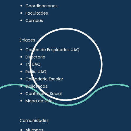
Coordinaciones
Facultades
Campus
Enlaces
Correo de Empleados UAQ
Directorio
TV UAQ
Radio UAQ
Calendario Escolar
Bibliotecas
Contraloría Social
Mapa de sitio
Comunidades
Alumnos