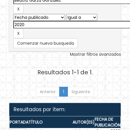
Comenzar nueva busqueda
Mostrar filtros avanzados
Resultados 1-1 de 1.
Anterior
1
Siguiente
Resultados por ítem:
FECHA DE
PORTADA
TÍTULO
AUTOR(ES)
PUBLICACIÓN