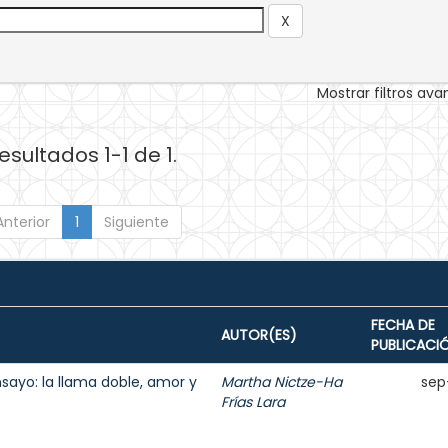
Mostrar filtros av
esultados 1-1 de 1.
Anterior
1
Siguiente
FECHA DE
AUTOR(ES)
PUBLICACI
nsayo: la llama doble, amor y
Martha Nictze-Ha
sep
Frías Lara