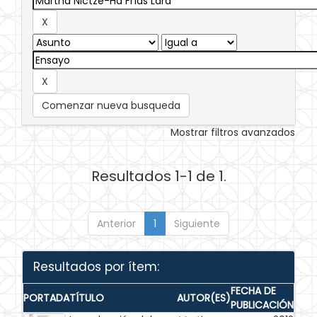
Comenzar nueva busqueda
Mostrar filtros avanzados
Resultados 1-1 de 1.
Anterior
1
Siguiente
Resultados por ítem:
FECHA DE
PORTADA
TÍTULO
AUTOR(ES)
PUBLICACIÓN