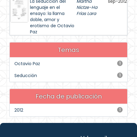
La seducción del
Martha
sep-2012
lenguaje en el
Nictze-Ha
ensayo: la llama
Frías Lara
doble, amor y
erotismo de Octavio
Paz
Temas
Octavio Paz
1
Seducción
1
Fecha de publicación
2012
1