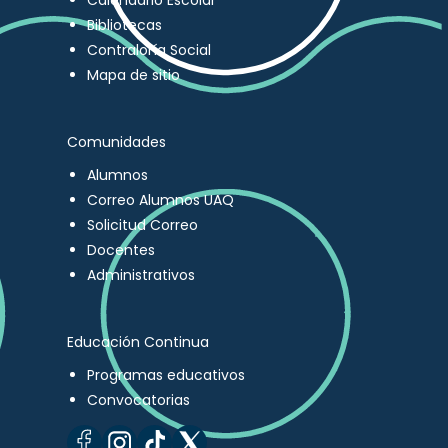
Calendario Escolar
Bibliotecas
Contraloría Social
Mapa de sitio
Comunidades
Alumnos
Correo Alumnos UAQ
Solicitud Correo
Docentes
Administrativos
Educación Continua
Programas educativos
Convocatorias