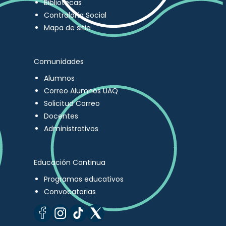
Bibliotecas
Contraloría Social
Mapa de sitio
Comunidades
Alumnos
Correo Alumnos UAQ
Solicitud Correo
Docentes
Administrativos
Educación Continua
Programas educativos
Convocatorias