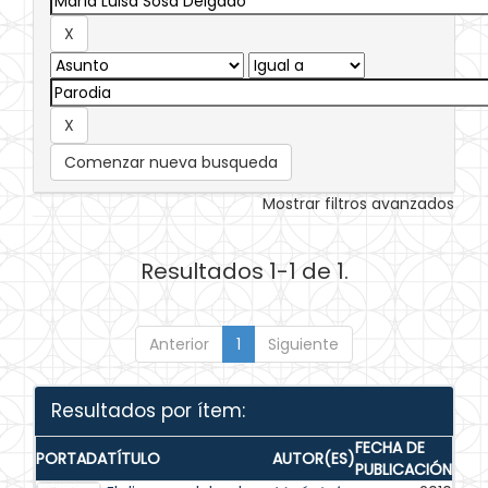
Comenzar nueva busqueda
Mostrar filtros avanzados
Resultados 1-1 de 1.
Anterior
1
Siguiente
Resultados por ítem:
FECHA DE
PORTADA
TÍTULO
AUTOR(ES)
PUBLICACIÓN