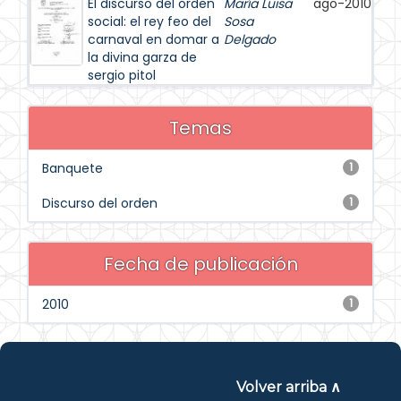
El discurso del orden
María Luisa
ago-2010
social: el rey feo del
Sosa
carnaval en domar a
Delgado
la divina garza de
sergio pitol
Temas
Banquete
1
Discurso del orden
1
Fecha de publicación
2010
1
Volver arriba ∧